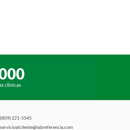
000
s clínicas
(809) 221-5545
servicioalcliente@labreferencia.com