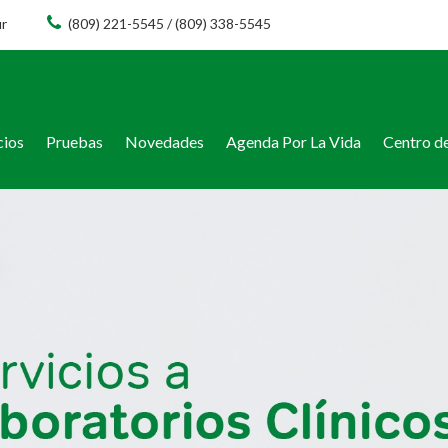
ur
(809) 221-5545 / (809) 338-5545
cios
Pruebas
Novedades
Agenda Por La Vida
Centro de